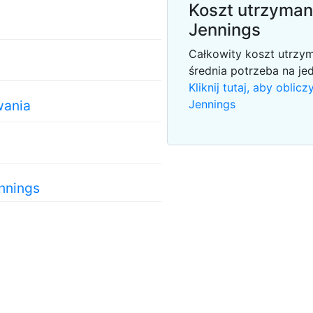
Koszt utrzyman
Jennings
Całkowity koszt utrzy
średnia potrzeba na je
Kliknij tutaj, aby obl
wania
Jennings
nnings