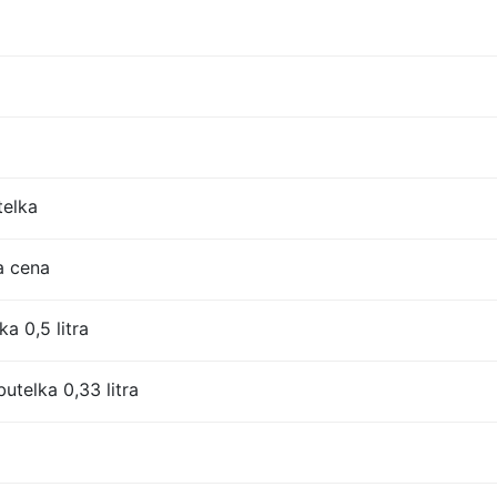
telka
a cena
a 0,5 litra
utelka 0,33 litra