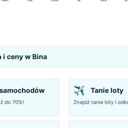
kwiec
maj
czerw
lip
sierp
wr
 i ceny w Bina
✈️
 samochodów
Tanie loty
dź do 70%!
Znajdź tanie loty i od