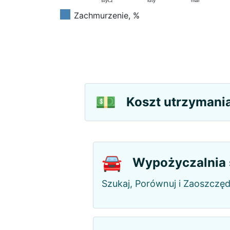
stycz
luty
mar
Zachmurzenie, %
💵
Koszt utrzymania
🚘
Wypożyczalnia
Szukaj, Porównuj i Zaoszczę