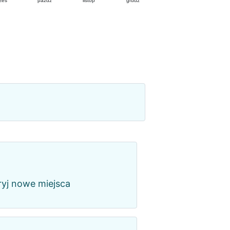
zes
pazdz
listop
grudz
kryj nowe miejsca