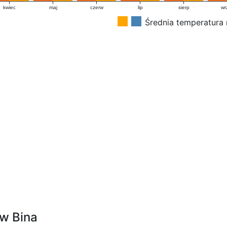
kwiec
maj
czerw
lip
sierp
wr
Średnia temperatura
 w Bina