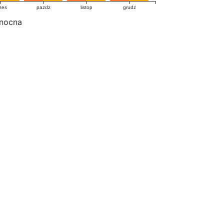
zes
pazdz
listop
grudz
 nocna