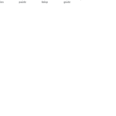
zes
pazdz
listop
grudz