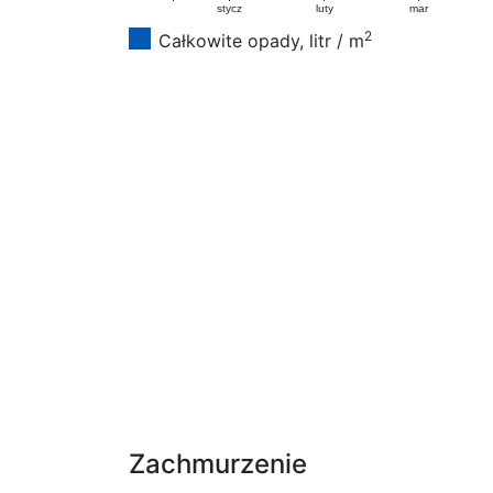
stycz
luty
mar
2
Całkowite opady, litr / m
Zachmurzenie