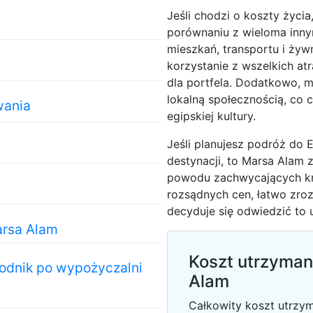
Jeśli chodzi o koszty życi
porównaniu z wieloma inny
mieszkań, transportu i żyw
korzystanie z wszelkich atr
dla portfela. Dodatkowo, m
lokalną społecznością, co
wania
egipskiej kultury.
Jeśli planujesz podróż do E
destynacji, to Marsa Alam 
powodu zachwycających kr
rozsądnych cen, łatwo zro
decyduje się odwiedzić to 
arsa Alam
Koszt utrzyma
wodnik po wypożyczalni
Alam
Całkowity koszt utrzy