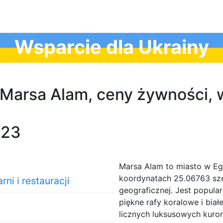
Wsparcie dla Ukrainy
w Marsa Alam, ceny żywności
023
Marsa Alam to miasto w Eg
koordynatach 25.06763 sze
ni i restauracji
geograficznej. Jest popul
piękne rafy koralowe i bia
licznych luksusowych kurort