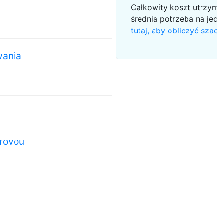
Całkowity koszt utrzy
średnia potrzeba na je
tutaj, aby obliczyć s
wania
rovou