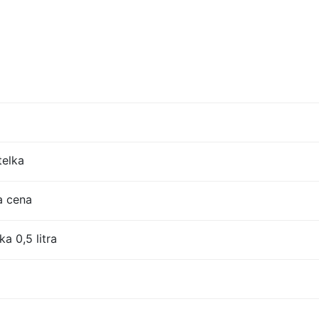
telka
a cena
a 0,5 litra