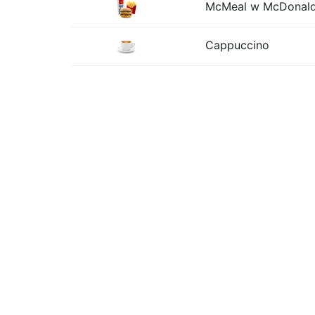
McMeal w McDonalds
Cappuccino