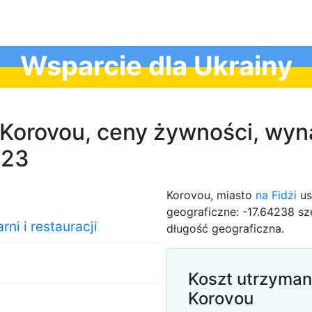
Wsparcie dla Ukrainy
 Korovou, ceny żywności, wyna
023
Korovou, miasto
na Fidżi
us
geograficzne: -17.64238 s
ni i restauracji
długość geograficzna.
Koszt utrzyman
Korovou