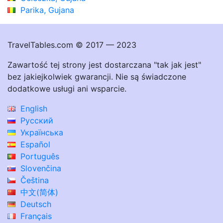
Parika, Gujana
TravelTables.com © 2017 — 2023
Zawartość tej strony jest dostarczana "tak jak jest"
bez jakiejkolwiek gwarancji. Nie są świadczone
dodatkowe usługi ani wsparcie.
English
Русский
Українська
Español
Português
Slovenčina
Čeština
中文(简体)
Deutsch
Français