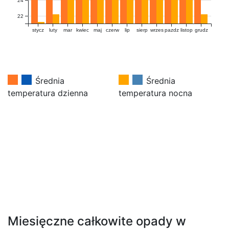
24
22
stycz
luty
mar
kwiec
maj
czerw
lip
sierp
wrzes
pazdz
listop
grudz
Średnia
Średnia
temperatura dzienna
temperatura nocna
Miesięczne całkowite opady w