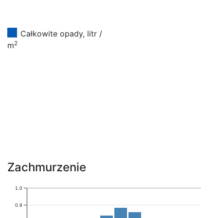
Całkowite opady, litr /
2
m
Zachmurzenie
1.0
0.9