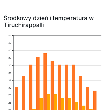
Środkowy dzień i temperatura w
Tiruchirappalli
44
42
40
38
36
34
32
30
28
26