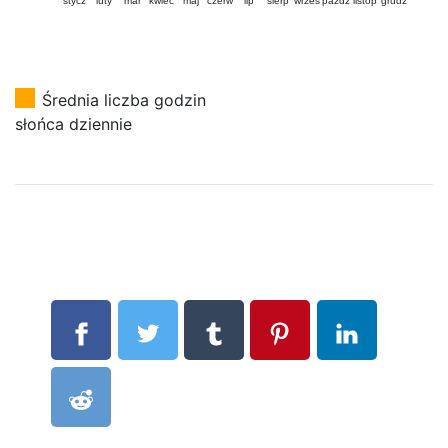
stycz
luty
mar
kwiec
maj
czerw
lip
sierp
wrzes
pazdz
listop
grudz
Średnia liczba godzin
słońca dziennie