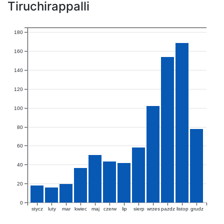
Tiruchirappalli
180
160
140
120
100
80
60
40
20
0
stycz
luty
mar
kwiec
maj
czerw
lip
sierp
wrzes
pazdz
listop
grudz