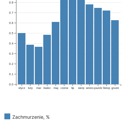
0.8
0.7
0.6
0.5
0.4
0.3
0.2
0.1
0.0
stycz
luty
mar
kwiec
maj
czerw
lip
sierp
wrzes
pazdz
listop
grudz
Zachmurzenie, %