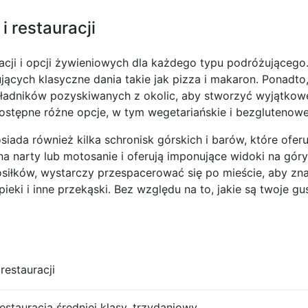
i restauracji
acji i opcji żywieniowych dla każdego typu podróżującego
rwujących klasyczne dania takie jak pizza i makaron. Ponadto,
składników pozyskiwanych z okolic, aby stworzyć wyjątkow
ostępne różne opcje, w tym wegetariańskie i bezglutenowe 
siada również kilka schronisk górskich i barów, które ofer
na narty lub motosanie i oferują imponujące widoki na góry 
siłków, wystarczy przespacerować się po mieście, aby znale
eki i inne przekąski. Bez względu na to, jakie są twoje gus
restauracji
restauracja średniej klasy, trzydaniowy