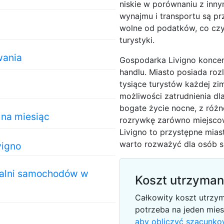
niskie w porównaniu z inny
wynajmu i transportu są pr
wolne od podatków, co czy
turystyki.
wania
Gospodarka Livigno koncentr
handlu. Miasto posiada rozl
tysiące turystów każdej zim
możliwości zatrudnienia d
bogate życie nocne, z różn
na miesiąc
rozrywkę zarówno miejscowy
Livigno to przystępne miast
warto rozważyć dla osób s
vigno
alni samochodów w
Koszt utrzyman
Całkowity koszt utrzym
potrzeba na jeden mie
aby obliczyć szacunko