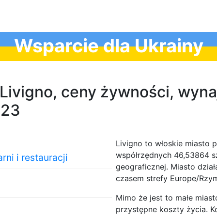
Wsparcie dla Ukrainy
 Livigno, ceny żywności, wynaj
023
Livigno to włoskie miasto 
współrzędnych 46,53864 sze
ni i restauracji
geograficznej. Miasto dział
czasem strefy Europe/Rzy
Mimo że jest to małe mias
przystępne koszty życia. 