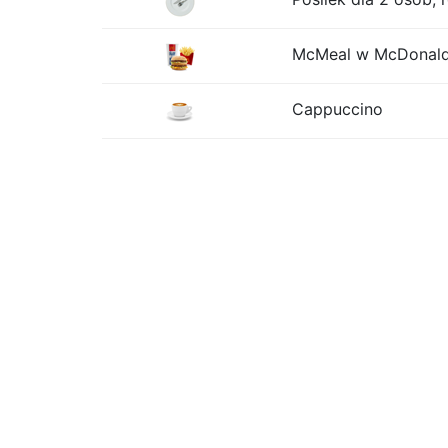
McMeal w McDonalds
Cappuccino