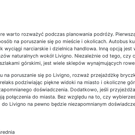
 które warto rozważyć podczas planowania podróży. Pierwsz
sób na poruszanie się po mieście i okolicach. Autobus kur
k wyciągi narciarskie i dzielnica handlowa. Inną opcją jes
ów naturalnych wokół Livigno. Niezależnie od tego, czy c
szlakami górskimi, jest wiele sklepów wynajmujących rowe
bu na poruszanie się po Livigno, rozważ przejażdżkę brycz
elaks podziwiając piękne widoki na miasto i okoliczne góry
apomnianego doświadczenia. Dodatkowo, jeśli przyjeżdżasz 
rują połączenia do miasta. Bez względu na to, czy wybierz
ż do Livigno na pewno będzie niezapomnianym doświadcz
średnia