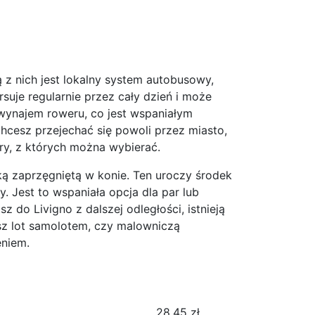
ą z nich jest lokalny system autobusowy,
suje regularnie przez cały dzień i może
t wynajem roweru, co jest wspaniałym
hcesz przejechać się powoli przez miasto,
ry, z których można wybierać.
ką zaprzęgniętą w konie. Ten uroczy środek
. Jest to wspaniała opcja dla par lub
do Livigno z dalszej odległości, istnieją
esz lot samolotem, czy malowniczą
eniem.
28.45
zł