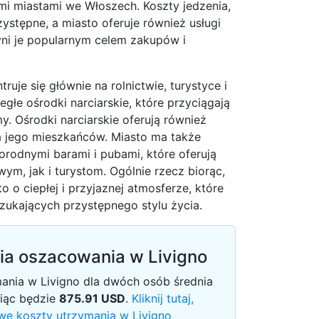
mi miastami we Włoszech. Koszty jedzenia,
zystępne, a miasto oferuje również usługi
ni je popularnym celem zakupów i
uje się głównie na rolnictwie, turystyce i
egłe ośrodki narciarskie, które przyciągają
y. Ośrodki narciarskie oferują również
la jego mieszkańców. Miasto ma także
orodnymi barami i pubami, które oferują
m, jak i turystom. Ogólnie rzecz biorąc,
o o ciepłej i przyjaznej atmosferze, które
zukających przystępnego stylu życia.
ia oszacowania w Livigno
ania w Livigno dla dwóch osób średnia
siąc będzie
875.91
USD
.
Kliknij tutaj,
we koszty utrzymania w Livigno