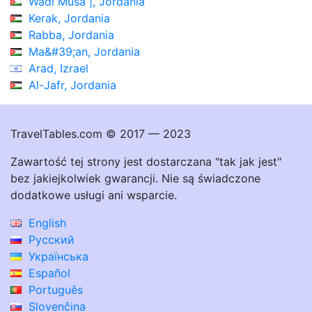
Wadi Musa |, Jordania
Kerak, Jordania
Rabba, Jordania
Ma&#39;an, Jordania
Arad, Izrael
Al-Jafr, Jordania
TravelTables.com © 2017 — 2023
Zawartość tej strony jest dostarczana "tak jak jest"
bez jakiejkolwiek gwarancji. Nie są świadczone
dodatkowe usługi ani wsparcie.
English
Русский
Українська
Español
Português
Slovenčina