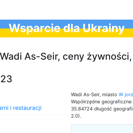
Wsparcie dla Ukrainy
w Wadi As-Seir, ceny żywnośc
023
Wadi As-Seir, miasto
W jor
Współrzędne geograficzne:
ni i restauracji
35.84724 długość geografi
2.0).