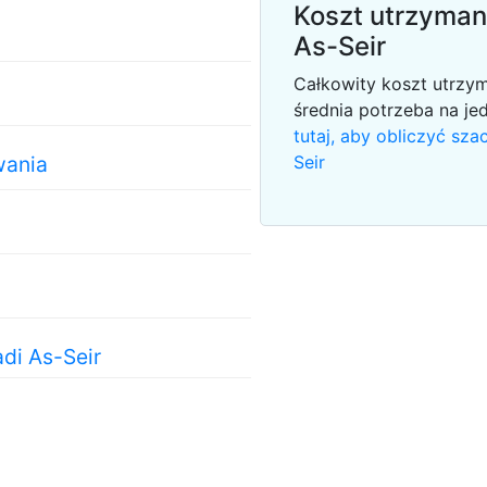
Koszt utrzyman
As-Seir
Całkowity koszt utrzy
średnia potrzeba na je
tutaj, aby obliczyć sz
wania
Seir
di As-Seir