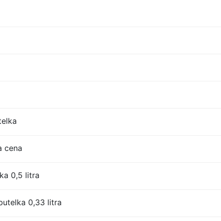
telka
a cena
a 0,5 litra
utelka 0,33 litra