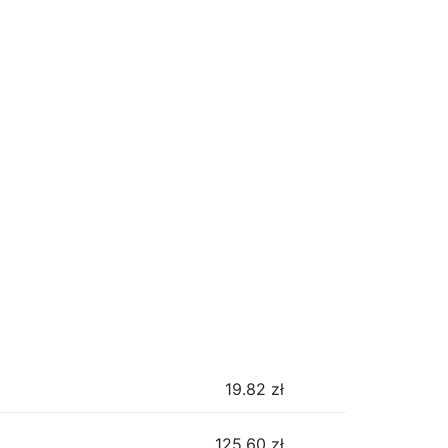
19.82
zł
125.60
zł