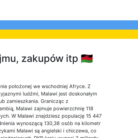
mu, zakupów itp 🇲🇼
inie położonej we wschodniej Afryce. Z
zyjaznymi ludźmi, Malawi jest doskonałym
ub zamieszkania. Granicząc z
ambią, Malawi zajmuje powierzchnię 118
ch. W Malawi znajdziesz populację 15 447
udnienia wynoszącą 130,38 osób na kilometr
zykami Malawi są angielski i chiczewa, co