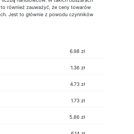
 liczbą handlowców. W takich obszarach
rto również zauważyć, że ceny towarów
ach. Jest to głównie z powodu czynników
6.98
zł
1.36
zł
4.73
zł
1.73
zł
5.86
zł
6.14
zł