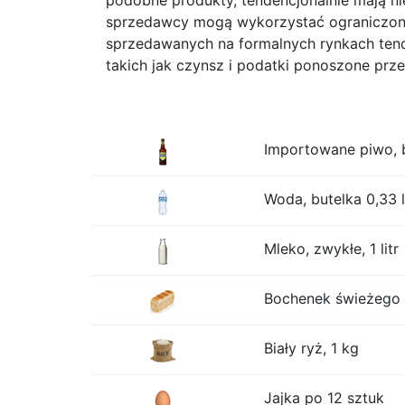
podobne produkty, tendencjonalnie mają n
sprzedawcy mogą wykorzystać ograniczoną
sprzedawanych na formalnych rynkach tend
takich jak czynsz i podatki ponoszone prz
Importowane piwo, b
Woda, butelka 0,33 l
Mleko, zwykłe, 1 litr
Bochenek świeżego b
Biały ryż, 1 kg
Jajka po 12 sztuk