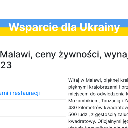
Wsparcie dla Ukrainy
 Malawi, ceny żywności, wynaj
023
Witaj w Malawi, pięknej kra
pięknymi krajobrazami i pr
ni i restauracji
miejscem do odwiedzenia l
Mozambikiem, Tanzanią i Z
480 kilometrów kwadratowy
500 ludzi, z gęstością zal
kwadratowy. Oficjalnymi ję