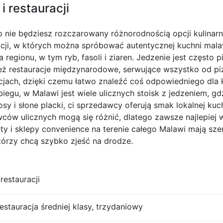
i restauracji
o nie będziesz rozczarowany różnorodnością opcji kulinar
uracji, w których można spróbować autentycznej kuchni mala
egionu, w tym ryb, fasoli i ziaren. Jedzenie jest często p
ież restauracje międzynarodowe, serwujące wszystko od piz
acjach, dzięki czemu łatwo znaleźć coś odpowiedniego dl
biegu, w Malawi jest wiele ulicznych stoisk z jedzeniem, g
y i słone placki, ci sprzedawcy oferują smak lokalnej kuc
ców ulicznych mogą się różnić, dlatego zawsze najlepiej w
ety i sklepy convenience na terenie całego Malawi mają s
tórzy chcą szybko zjeść na drodze.
restauracji
restauracja średniej klasy, trzydaniowy