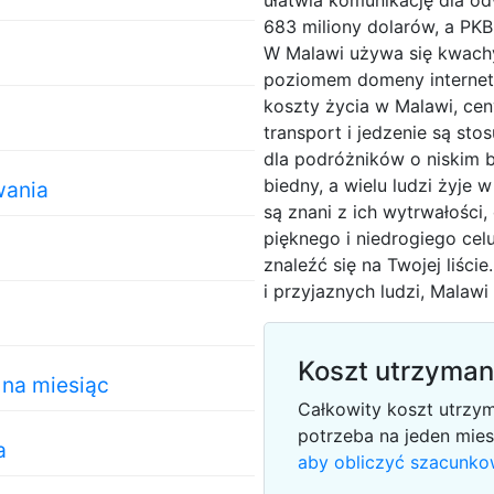
ułatwia komunikację dla od
683 miliony dolarów, a PK
W Malawi używa się kwachy
poziomem domeny interneto
koszty życia w Malawi, cen
transport i jedzenie są sto
dla podróżników o niskim b
biedny, a wielu ludzi żyje
wania
są znani z ich wytrwałości,
pięknego i niedrogiego ce
znaleźć się na Twojej liście
i przyjaznych ludzi, Malawi 
Koszt utrzyman
na miesiąc
Całkowity koszt utrzy
potrzeba na jeden mie
a
aby obliczyć szacunko