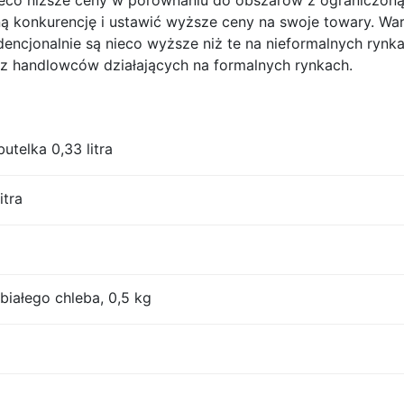
ieco niższe ceny w porównaniu do obszarów z ograniczoną
 konkurencję i ustawić wyższe ceny na swoje towary. Wa
encjonalnie są nieco wyższe niż te na nieformalnych rynk
ez handlowców działających na formalnych rynkach.
utelka 0,33 litra
itra
iałego chleba, 0,5 kg