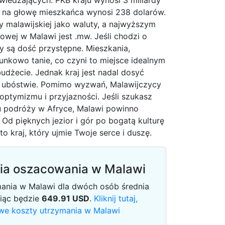
wiedzających. PKB kraju wynosi 3 miliardy
B na głowę mieszkańca wynosi 238 dolarów.
 malawijskiej jako waluty, a najwyższym
wej w Malawi jest .mw. Jeśli chodzi o
y są dość przystępne. Mieszkania,
sunkowo tanie, co czyni to miejsce idealnym
udżecie. Jednak kraj jest nadal dosyć
 w ubóstwie. Pomimo wyzwań, Malawijczycy
 optymizmu i przyjazności. Jeśli szukasz
lu podróży w Afryce, Malawi powinno
. Od pięknych jezior i gór po bogatą kulturę
to kraj, który ujmie Twoje serce i duszę.
ia oszacowania w Malawi
mania w Malawi dla dwóch osób średnia
siąc będzie
649.91
USD
.
Kliknij tutaj,
we koszty utrzymania w Malawi