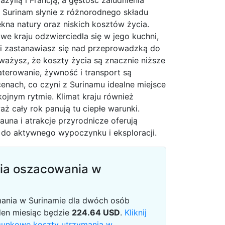
razylią i Francją, a gęstość zaludnienia
 Surinam słynie z różnorodnego składu
ękna natury oraz niskich kosztów życia.
we kraju odzwierciedla się w jego kuchni,
li zastanawiasz się nad przeprowadzką do
ażysz, że koszty życia są znacznie niższe
aterowanie, żywność i transport są
enach, co czyni z Surinamu idealne miejsce
ojnym rytmie. Klimat kraju również
ż cały rok panują tu ciepłe warunki.
auna i atrakcje przyrodnicze oferują
 do aktywnego wypoczynku i eksploracji.
ia oszacowania w
mania w Surinamie dla dwóch osób
den miesiąc będzie
224.64
USD
.
Kliknij
acunkowe koszty utrzymania w