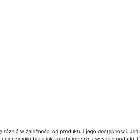
 różnić w zależności od produktu i jego dostępności. Jed
u na czynniki takie jak koszty importu i wysokie podatki.