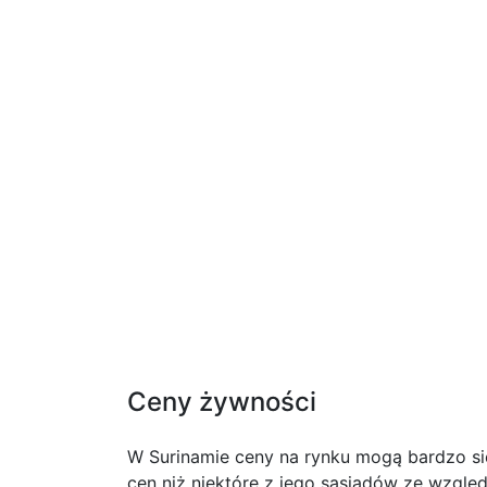
Ceny żywności
W Surinamie ceny na rynku mogą bardzo się
cen niż niektóre z jego sąsiadów ze względ