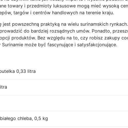
ane towary i przedmioty luksusowe mogą mieć wysoką cenę
epów, targów i centrów handlowych na terenie kraju.
się jest powszechną praktyką na wielu surinamskich rynk
o prowadzić do bardziej rozsądnych umów. Ponadto, prze
 opcji produktów. Bez względu na to, czy robisz zakupy c
w Surinamie może być fascynujące i satysfakcjonujące.
utelka 0,33 litra
itra
iałego chleba, 0,5 kg