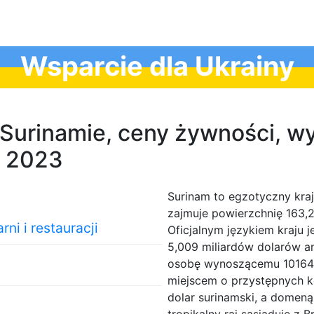
Wsparcie dla Ukrainy
w Surinamie, ceny żywności, w
p 2023
Surinam to egzotyczny kra
zajmuje powierzchnię 163,2
ni i restauracji
Oficjalnym językiem kraju j
5,009 miliardów dolarów a
osobę wynoszącemu 10164 
miejscem o przystępnych ko
dolar surinamski, a domeną