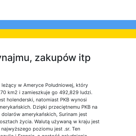
ynajmu, zakupów itp
j leżący w Ameryce Południowej, który
70 km2 i zamieszkuje go 492,829 ludzi.
est holenderski, natomiast PKB wynosi
merykańskich. Dzięki przeciętnemu PKB na
dolarów amerykańskich, Surinam jest
sztach życia. Walutą używaną w kraju jest
 najwyższego poziomu jest .sr. Ten