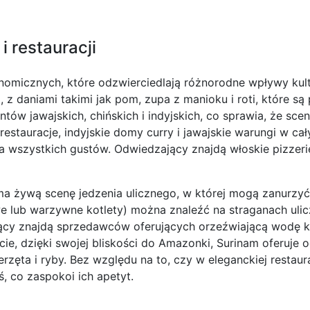
i restauracji
nomicznych, które odzwierciedlają różnorodne wpływy kultu
, z daniami takimi jak pom, zupa z manioku i roti, które s
tów jawajskich, chińskich i indyjskich, co sprawia, że scen
estauracje, indyjskie domy curry i jawajskie warungi w cały
a wszystkich gustów. Odwiedzający znajdą włoskie pizzerie
ma żywą scenę jedzenia ulicznego, w której mogą zanurzyć 
we lub warzywne kotlety) można znaleźć na straganach uli
jący znajdą sprzedawców oferujących orzeźwiającą wodę k
ie, dzięki swojej bliskości do Amazonki, Surinam oferuj
erzęta i ryby. Bez względu na to, czy w eleganckiej restau
 co zaspokoi ich apetyt.