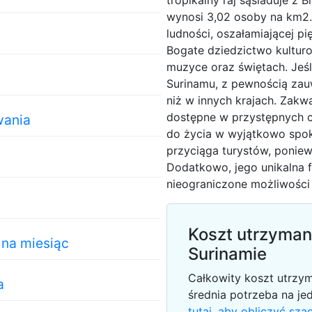
tropikalny raj sąsiaduje z B
wynosi 3,02 osoby na km2.
ludności, oszałamiającej pi
Bogate dziedzictwo kulturo
muzyce oraz świętach. Jeś
Surinamu, z pewnością zauw
niż w innych krajach. Zakw
dostępne w przystępnych c
wania
do życia w wyjątkowo spok
przyciąga turystów, poniewa
Dodatkowo, jego unikalna f
nieograniczone możliwości
Koszt utrzyman
na miesiąc
Surinamie
Całkowity koszt utrzy
a
średnia potrzeba na je
tutaj, aby obliczyć sz