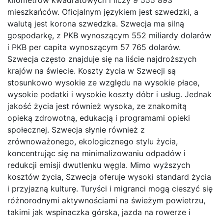
kilometrów kwadratowych i liczy 9 555 893
mieszkańców. Oficjalnym językiem jest szwedzki, a
walutą jest korona szwedzka. Szwecja ma silną
gospodarkę, z PKB wynoszącym 552 miliardy dolarów
i PKB per capita wynoszącym 57 765 dolarów.
Szwecja często znajduje się na liście najdroższych
krajów na świecie. Koszty życia w Szwecji są
stosunkowo wysokie ze względu na wysokie płace,
wysokie podatki i wysokie koszty dóbr i usług. Jednak
jakość życia jest również wysoka, ze znakomitą
opieką zdrowotną, edukacją i programami opieki
społecznej. Szwecja słynie również z
zrównoważonego, ekologicznego stylu życia,
koncentrując się na minimalizowaniu odpadów i
redukcji emisji dwutlenku węgla. Mimo wyższych
kosztów życia, Szwecja oferuje wysoki standard życia
i przyjazną kulturę. Turyści i migranci mogą cieszyć się
różnorodnymi aktywnościami na świeżym powietrzu,
takimi jak wspinaczka górska, jazda na rowerze i