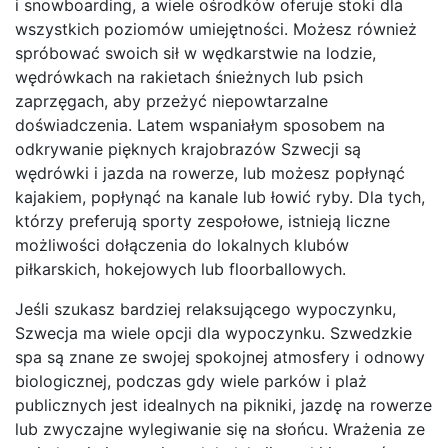
i snowboarding, a wiele ośrodków oferuje stoki dla
wszystkich poziomów umiejętności. Możesz również
spróbować swoich sił w wędkarstwie na lodzie,
wędrówkach na rakietach śnieżnych lub psich
zaprzęgach, aby przeżyć niepowtarzalne
doświadczenia. Latem wspaniałym sposobem na
odkrywanie pięknych krajobrazów Szwecji są
wędrówki i jazda na rowerze, lub możesz popłynąć
kajakiem, popłynąć na kanale lub łowić ryby. Dla tych,
którzy preferują sporty zespołowe, istnieją liczne
możliwości dołączenia do lokalnych klubów
piłkarskich, hokejowych lub floorballowych.
Jeśli szukasz bardziej relaksującego wypoczynku,
Szwecja ma wiele opcji dla wypoczynku. Szwedzkie
spa są znane ze swojej spokojnej atmosfery i odnowy
biologicznej, podczas gdy wiele parków i plaż
publicznych jest idealnych na pikniki, jazdę na rowerze
lub zwyczajne wylegiwanie się na słońcu. Wrażenia ze