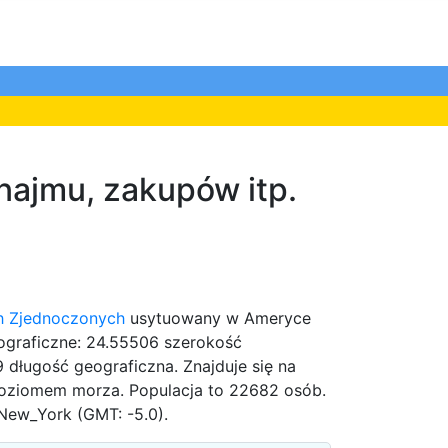
najmu, zakupów itp.
h Zjednoczonych
usytuowany w Ameryce
ograficzne: 24.55506 szerokość
 długość geograficzna. Znajduje się na
oziomem morza. Populacja to 22682 osób.
New_York (GMT: -5.0).