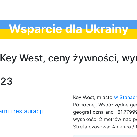
Wsparcie dla Ukrainy
w Key West, ceny żywności, wy
023
Key West, miasto
w Stanac
Północnej. Współrzędne ge
ni i restauracji
geograficzna and -81.77999
wysokości 2 metrów nad p
Strefa czasowa: America / 