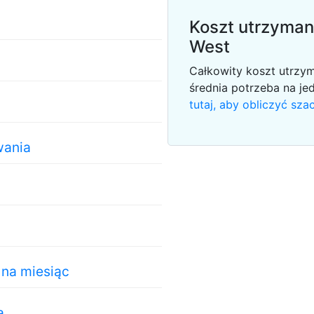
Koszt utrzyman
West
Całkowity koszt utrzy
średnia potrzeba na je
tutaj, aby obliczyć sz
wania
na miesiąc
a